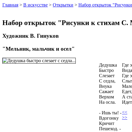
Главная
>
В искусстве
>
Открытки
>
Набор открыток "Рисунки
Набор открыток "Рисунки к стихам С.
Художник В. Гинуков
"Мельник, мальчик и осел"
Дедушка
Где 
Быстро
Вида
Слезает
Где 
С седла,
Слы
Внука
Мал
Сажает
Едет
Верхом
А ст
На осла.
Идет
<<
- Ишь ты! -
>>
Вдогонку
Кричит
Пешеход. -