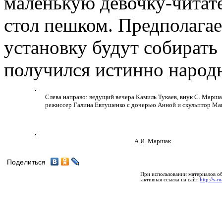
маленькую девочку-читат
стол пешком. Предполагает
установку будут собирать
получился истинно народ
Слева направо: ведущий вечера Камиль Тукаев, внук С. Марша
режиссер Галина Евтушенко с дочерью Анной и скульптор М
А.И. Маршак
Поделиться
При использовании материалов об
активная ссылка на сайт
http://s-m