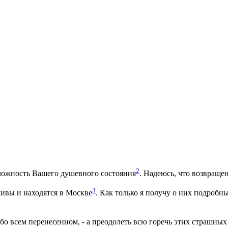
2
сложность Вашего душевного состояния
. Надеюсь, что возвраще
3
живы и находятся в Москве
. Как только я получу о них подробн
 обо всем перенесенном, - а преодолеть всю горечь этих страшн