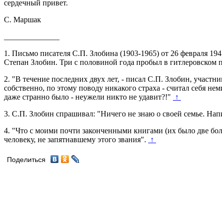
сердечный привет.
С. Маршак
______________
1.
Письмо писателя С.П. Злобина (1903-1965) от 26 февраля 1945
Степан Злобин. Три с половиной года пробыл в гитлеровском 
2.
"В течение последних двух лет, - писал С.П. Злобин, участни
собственно, по этому поводу никакого страха - считал себя н
даже странно было - неужели никто не удавит?!"
↑
3.
С.П. Злобин спрашивал: "Ничего не знаю о своей семье. Нап
4.
"Что с моими почти законченными книгами (их было две больш
человеку, не запятнавшему этого звания".
↑
Поделиться