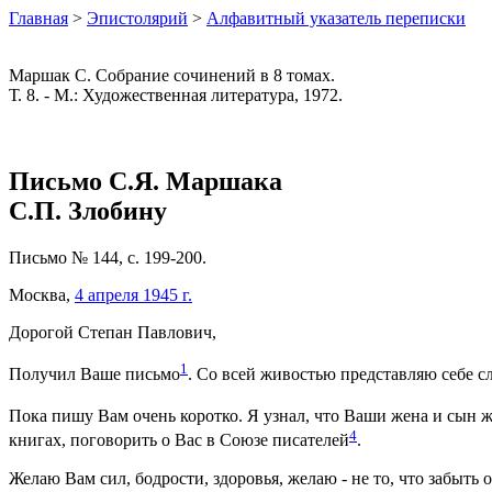
Главная
>
Эпистолярий
>
Алфавитный указатель переписки
Маршак С. Собрание сочинений в 8 томах.
Т. 8. - М.: Художественная литература, 1972.
Письмо С.Я. Маршака
С.П. Злобину
Письмо № 144, с. 199-200.
Москва,
4 апреля 1945 г.
Дорогой Степан Павлович,
1
Получил Ваше письмо
. Со всей живостью представляю себе 
Пока пишу Вам очень коротко. Я узнал, что Ваши жена и сын 
4
книгах, поговорить о Вас в Союзе писателей
.
Желаю Вам сил, бодрости, здоровья, желаю - не то, что забыть