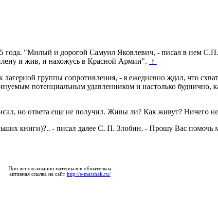
 года. "Милый и дорогой Самуил Яковлевич, - писал в нем С.П. З
плену и жив, и нахожусь в Красной Армии".
↑
к лагерной группы сопротивления, - я ежедневно ждал, что схват
еминуемым потенциальным удавленником и настолько буднично, ка
исал, но ответа еще не получил. Живы ли? Как живут? Ничего н
их книги)?.. - писал далее С. П. Злобин. - Прошу Вас помочь м
При использовании материалов обязательна
активная ссылка на сайт
http://s-marshak.ru/