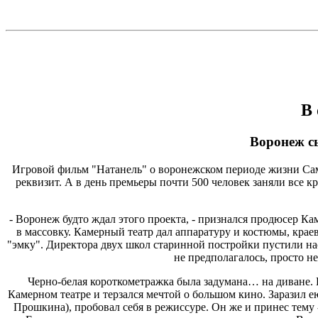
В
Воронеж с
Игровой фильм "Натанель" о воронежском периоде жизни Сам
реквизит. А в день премьеры почти 500 человек заняли все кр
- Воронеж будто ждал этого проекта, - признался продюсер К
в массовку. Камерный театр дал аппаратуру и костюмы, крае
"эмку". Директора двух школ старинной постройки пустили н
не предполагалось, просто н
Черно-белая короткометражка была задумана… на диване.
Камерном театре и терзался мечтой о большом кино. Заразил е
Прошкина), пробовал себя в режиссуре. Он же и принес тему 