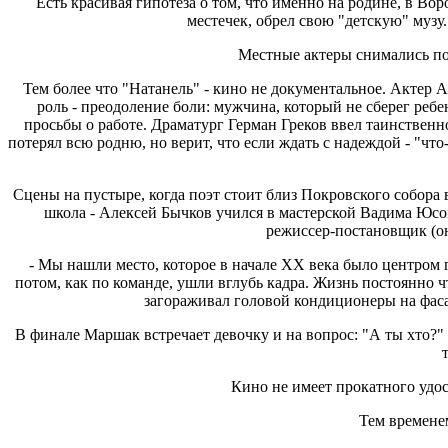
Есть красивая гипотеза о том, что именно на родине, в Во
местечек, обрел свою "детскую" музу.
Местные актеры снимались по
Тем более что "Натанель" - кино не документальное. Актер
роль - преодоление боли: мужчина, который не сберег ребен
просьбы о работе. Драматург Герман Греков ввел таинственн
потерял всю родню, но верит, что если ждать с надеждой - "ч
Сцены на пустыре, когда поэт стоит близ Покровского собора 
школа - Алексей Бычков учился в мастерской Вадима Юсо
режиссер-постановщик (он
- Мы нашли место, которое в начале ХХ века было центром г
потом, как по команде, ушли вглубь кадра. Жизнь постоянно 
загораживал головой кондиционеры на фаса
В финале Маршак встречает девочку и на вопрос: "А ты хто?" 
Кино не имеет прокатного удос
Тем времене