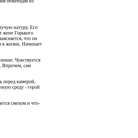
ким беженцам из
пучую натуру. Его
ет жене Горького
ыясняется, что он
м в жизни. Начинает
ление. Чувствуется
. Впрочем, сам
ь перед камерой,
нную среду - герой
.
ется смехом и что-