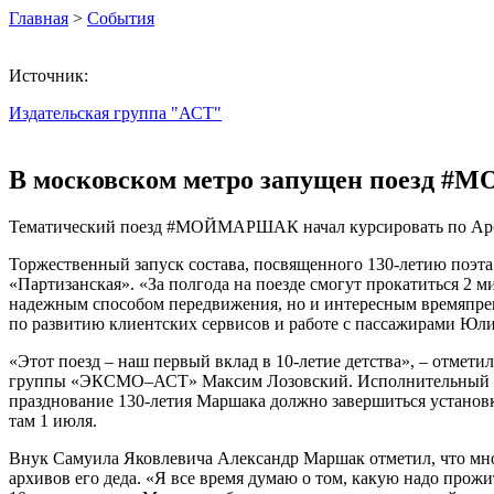
Главная
>
События
Источник:
Издательская группа "АСТ"
В московском метро запущен поезд
Тематический поезд #МОЙМАРШАК начал курсировать по Арба
Торжественный запуск состава, посвященного 130-летию поэта
«Партизанская». «За полгода на поезде смогут прокатиться 2 
надежным способом передвижения, но и интересным времяпреп
по развитию клиентских сервисов и работе с пассажирами Юли
«Этот поезд – наш первый вклад в 10-летие детства», – отмети
группы «ЭКСМО–АСТ» Максим Лозовский. Исполнительный дир
празднование 130-летия Маршака должно завершиться установк
там 1 июля.
Внук Самуила Яковлевича Александр Маршак отметил, что мно
архивов его деда. «Я все время думаю о том, какую надо прож