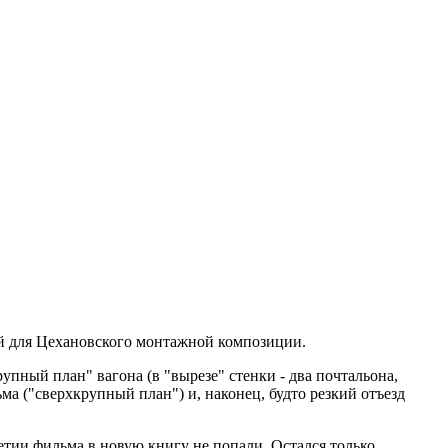
ой для Цехановского монтажной композиции.
упный план" вагона (в "вырезе" стенки - два почтальона,
ма ("сверхкрупный план") и, наконец, будто резкий отъезд
тии фильма в новую книгу не попали. Остался только