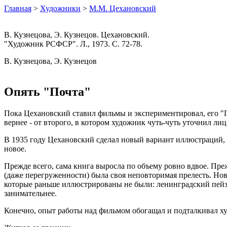
Главная
>
Художники
>
М.М. Цехановский
В. Кузнецова, Э. Кузнецов. Цехановский.
"Художник РСФСР". Л., 1973. С. 72-78.
В. Кузнецова, Э. Кузнецов
Опять "Почта"
Пока Цехановский ставил фильмы и экспериментировал, его "По
вернее - от второго, в котором художник чуть-чуть уточнил ли
В 1935 году Цехановский сделал новый вариант иллюстраций, 
новое.
Прежде всего, сама книга выросла по объему ровно вдвое. Преж
(даже перегруженности) была своя неповторимая прелесть. Нов
которые раньше иллюстрированы не были: ленинградский пейза
занимательнее.
Конечно, опыт работы над фильмом обогащал и подталкивал ху