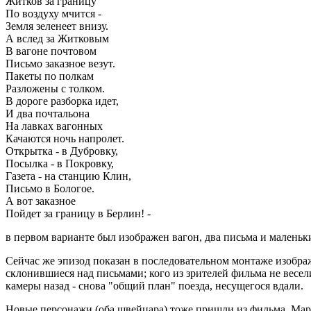
Житков за границу
По воздуху мчится -
Земля зеленеет внизу.
А вслед за Житковым
В вагоне почтовом
Письмо заказное везут.
Пакеты по полкам
Разложены с толком.
В дороге разборка идет,
И два почтальона
На лавках вагонных
Качаются ночь напролет.
Открытка - в Дубровку,
Посылка - в Покровку,
Газета - на станцию Клин,
Письмо в Бологое.
А вот заказное
Пойдет за границу в Берлин! -
в первом варианте был изображен вагон, два письма и малень
Сейчас же эпизод показан в последовательном монтаже изображе
склонившиеся над письмами; кого из зрителей фильма не весели
камеры назад - снова "общий план" поезда, несущегося вдали.
Новые персонажи (оба швейцара) тоже пришли из фильма. Марш