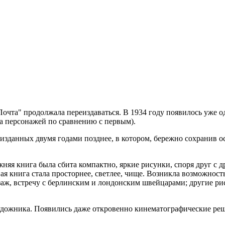
чта" продолжала переиздаваться. В 1934 году появилось уже од
ца персонажей по сравнению с первым).
изданных двумя годами позднее, в котором, бережно сохранив 
няя книга была сбита компактно, яркие рисунки, споря друг с д
ая книга стала просторнее, светлее, чище. Возникла возможност
ж, встречу с берлинским и лондонским швейцарами; другие рис
дожника. Появились даже откровенно кинематографические реше