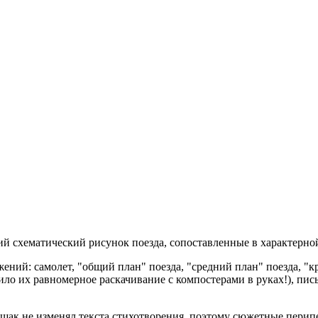
кий схематический рисунок поезда, сопоставленные в характерн
ний: самолет, "общий план" поезда, "средний план" поезда, "кр
ло их равномерное раскачивание с компостерами в руках!), пись
ак не изменял текста стихотворения, поэтому сюжетные перипе