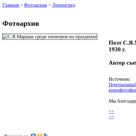
Главная
>
Фотоархив
>
Ленинград
Фотоархив
Поэт С.Я.
1930 г.
Автор съе
Источник:
Центральный
кинофотофон
Мы благодар
<<
>>