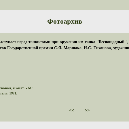
Фотоархив
ступает перед танкистами при вручении им танка "Беспощадный", 
атов Государственной премии С.Я. Маршака, Н.С. Тихонова, художн
вовал, я жил". - М.:
ель, 1971.
<<
>>