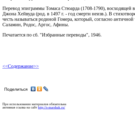
Перевод эпиграммы Томаса Стюарда (1708-1790), восходящей в
Джона Хейвуда (род. в 1497 г. - год смерти неизв.). В стихотво
честь называться родиной Гомера, который, согласно античной
Саламин, Родос, Аргос, Афины.
Печатается по сб. "Избранные переводы", 1946.
<<
Содержание
>>
Поделиться
При использовании материалов обязательна
активная ссылка на сайт
http://s-marshak.ru/